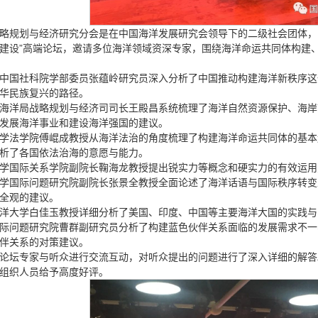
略规划与经济研究分会是在中国海洋发展研究会领导下的二级社会团体，
建设”高端论坛，邀请多位海洋领域资深专家，围绕海洋命运共同体构建
中国社科院学部委员张蕴岭研究员深入分析了中国推动构建海洋新秩序这
华民族复兴的路径。
海洋局战略规划与经济司司长王殿昌系统梳理了海洋自然资源保护、海岸
发展海洋事业和建设海洋强国的建议。
学法学院傅崐成教授从海洋法治的角度梳理了构建海洋命运共同体的基本
析了各国依法治海的意愿与能力。
学国际关系学院副院长鞠海龙教授提出锐实力等概念和硬实力的有效运用
学国际问题研究院副院长张景全教授全面论述了海洋话语与国际秩序转变
全观的建议。
洋大学白佳玉教授详细分析了美国、印度、中国等主要海洋大国的实践与
际问题研究院曹群副研究员分析了构建蓝色伙伴关系面临的发展需求不一
伴关系的对策建议。
论坛专家与听众进行交流互动，对听众提出的问题进行了深入详细的解答
组织人员给予高度好评。