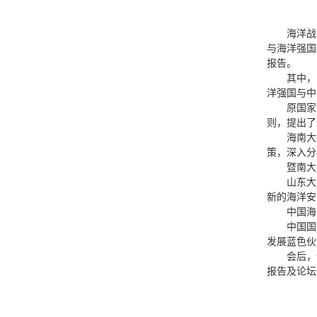
海洋战
与海洋强国
报告。
其中，
洋强国与中
原国家
则，提出了
海南大
策，深入分
暨南大
山东大
新的海洋安
中国海
中国国
发展蓝色伙
会后，
报告及论坛